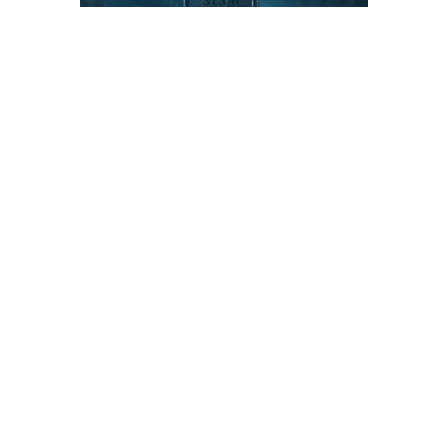
NOUVELLE BANDE-ANNONCE
MORBIDE DE THE DEATH OF
SLIM SHADY (COUP DE
GRÂCE)
La thématique est respectée.