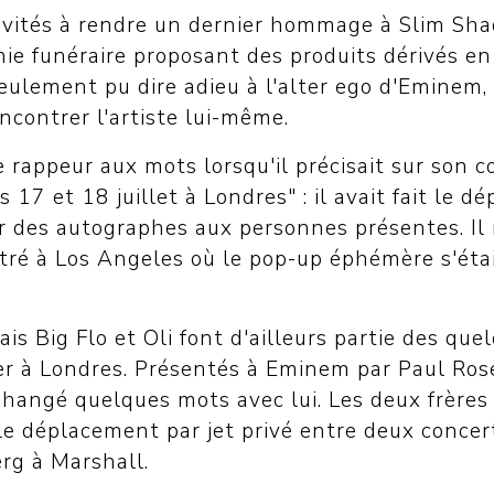
invités à rendre un dernier hommage à Slim S
ie funéraire proposant des produits dérivés en 
eulement pu dire adieu à l'alter ego d'Eminem,
ncontrer l'artiste lui-même.
 le rappeur aux mots lorsqu'il précisait sur son
 17 et 18 juillet à Londres" : il avait fait le 
r des autographes aux personnes présentes. Il 
ré à Los Angeles où le pop-up éphémère s'étai
is Big Flo et Oli font d'ailleurs partie des quel
er à Londres. Présentés à Eminem par Paul Rose
changé quelques mots avec lui. Les deux frères 
 le déplacement par jet privé entre deux conc
rg à Marshall.