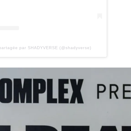
n partagée par SHADYVERSE (@shadyverse)